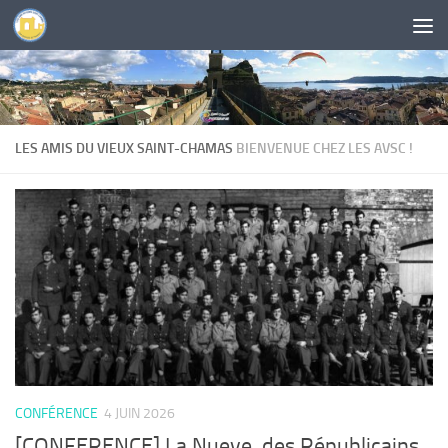
Skip to content
LES AMIS DU VIEUX SAINT-CHAMAS
BIENVENUE CHEZ LES AVSC !
CONFÉRENCE
4 JUIN 2026
[CONFERENCE] La Nueve, des Républicains